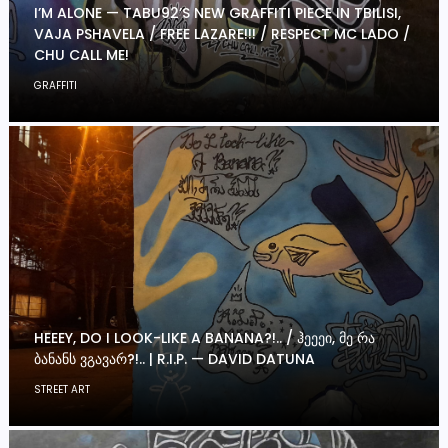
I’M ALONE — TABU92’S NEW GRAFFITI PIECE IN TBILISI,
VAJA PSHAVELA / FREE LAZARE!!! / RESPECT MC LADO /
CHU CALL ME!
GRAFFITI
HEEEY, DO I LOOK-LIKE A BANANA?!.. / ᲰᲔᲔᲔᲘ, ᲛᲔ ᲠᲐ
ᲑᲐᲜᲐᲜᲡ ᲕᲒᲐᲕᲐᲠ?!.. | R.I.P. — DAVID DATUNA
STREET ART