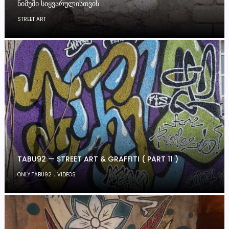
ᲜᲘᲛᲣᲨᲘ ᲡᲘᲧᲕᲐᲠᲣᲚᲘᲡᲗᲕᲘᲡ
STREET ART
TABU92 — STREET ART & GRAFFITI ( PART 11 )
,
ONLY TABU92
VIDEOS