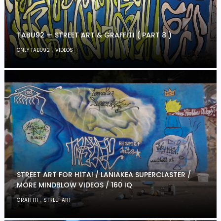
TABU92 — STREET ART & GRAFFITI ( PART 8 )
,
ONLY TABU92
VIDEOS
STREET ART FOR H1TA! / LANIAKEA SUPERCLASTER /
MORE MINDBLOW VIDEOS / 160 IQ
,
GRAFFITI
STREET ART