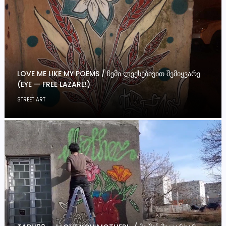
LOVE ME LIKE MY POEMS / ᲩᲔᲛᲘ ᲚᲔᲥᲡᲔᲑᲘᲕᲘᲗ ᲨᲔᲛᲘᲧᲕᲐᲠᲔ
(EYE — FREE LAZARE!)
STREET ART