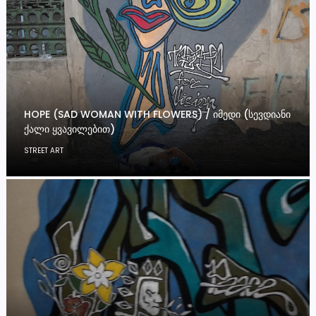
HOPE (SAD WOMAN WITH FLOWERS) / ᲘᲛᲔᲓᲘ (ᲡᲔᲕᲓᲘᲐᲜᲘ
ᲥᲐᲚᲘ ᲧᲕᲐᲕᲘᲚᲔᲑᲘᲗ)
STREET ART