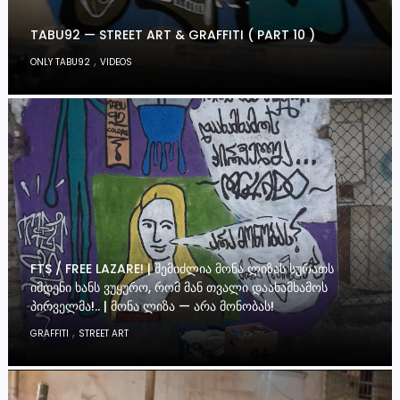
TABU92 — STREET ART & GRAFFITI ( PART 10 )
,
ONLY TABU92
VIDEOS
FTS / FREE LAZARE! | ᲨᲔᲛᲘᲫᲚᲘᲐ ᲛᲝᲜᲐ ᲚᲘᲖᲐᲡ ᲡᲣᲠᲐᲗᲡ
ᲘᲛᲓᲔᲜᲘ ᲮᲐᲜᲡ ᲕᲣᲧᲣᲠᲝ, ᲠᲝᲛ ᲛᲐᲜ ᲗᲕᲐᲚᲘ ᲓᲐᲐᲮᲐᲛᲮᲐᲛᲝᲡ
ᲞᲘᲠᲕᲔᲚᲛᲐ!.. | ᲛᲝᲜᲐ ᲚᲘᲖᲐ — ᲐᲠᲐ ᲛᲝᲜᲝᲑᲐᲡ!
,
GRAFFITI
STREET ART