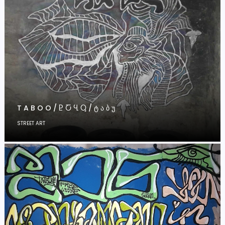
T A B O O / Ⴒ Ⴀ Ⴁ Ⴓ / Ტ Ა Ბ Უ
STREET ART