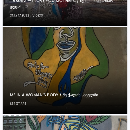
TABU92 — I LOVE YOU MOTHER!.. / ᲛᲔ ᲨᲔᲜ ᲛᲘᲧᲕᲐᲠᲮᲐᲠ
ᲓᲔᲓᲐ!.. ♡
,
ONLY TABU92
VIDEOS
ME IN A WOMAN’S BODY / ᲛᲔ ᲥᲐᲚᲘᲡ ᲡᲮᲔᲣᲚᲨᲘ
STREET ART