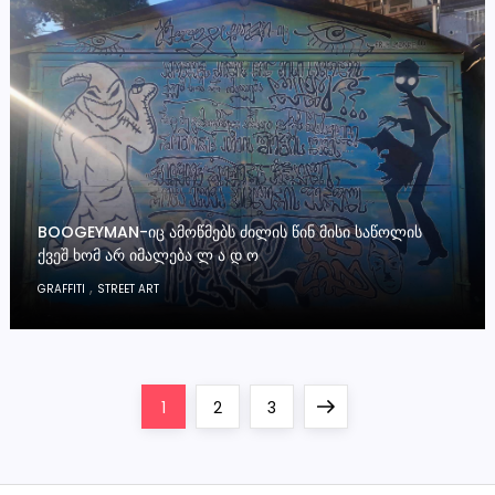
BOOGEYMAN-ᲘᲪ ᲐᲛᲝᲬᲛᲔᲑᲡ ᲫᲘᲚᲘᲡ ᲬᲘᲜ ᲛᲘᲡᲘ ᲡᲐᲬᲝᲚᲘᲡ
ᲥᲕᲔᲨ ᲮᲝᲛ ᲐᲠ ᲘᲛᲐᲚᲔᲑᲐ Ლ Ა Დ Ო
,
GRAFFITI
STREET ART
P
Page
Page
Page
Next
1
2
3
o
page