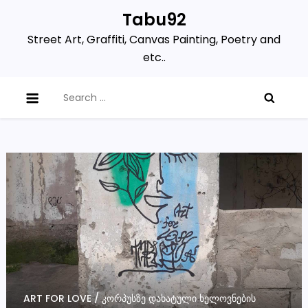
Skip
Tabu92
to
Street Art, Graffiti, Canvas Painting, Poetry and
content
etc..
Search
for:
ART FOR LOVE / ᲙᲝᲠᲞᲣᲡᲖᲔ ᲓᲐᲮᲐᲢᲣᲚᲘ ᲮᲔᲚᲝᲕᲜᲔᲑᲘᲡ