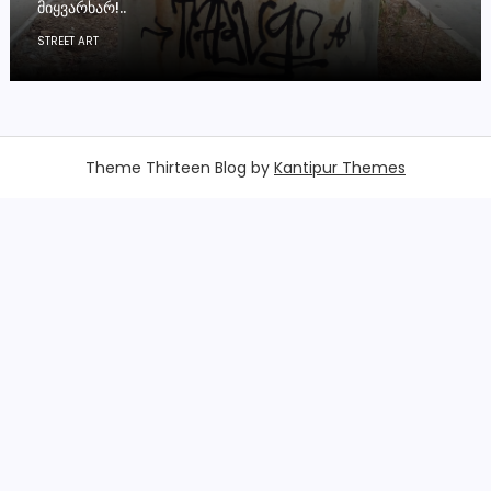
ᲛᲘᲧᲕᲐᲠᲮᲐᲠ!..
STREET ART
Theme Thirteen Blog by
Kantipur Themes