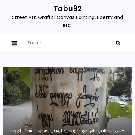
Skip
Tabu92
to
Street Art, Graffiti, Canvas Painting, Poetry and
content
etc..
Search
for:
ᲗᲣ ᲦᲛᲔᲠᲗᲘ ᲡᲘᲧᲕᲐᲠᲣᲚᲘᲐ, ᲛᲐᲨᲘᲜ ᲚᲝᲪᲕᲐ ᲒᲐᲛᲝᲓᲘᲡ ᲡᲘᲢᲧᲕᲐ –