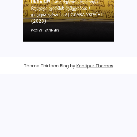
UKRAINE! | ᲐᲠᲐ ᲛᲔᲢᲠᲝᲡ ᲠᲔᲛᲝᲜᲢᲡ
ᲠᲣᲡᲣᲚᲘ ᲤᲘᲠᲛᲘᲡ ᲛᲔᲨᲕᲔᲝᲑᲘᲗ /
ᲓᲘᲓᲔᲑᲐ ᲣᲙᲠᲐᲘᲜᲐᲡ! | СЛАВА УКРАЇНІ
(2023)
PROTEST BANNERS
Theme Thirteen Blog by
Kantipur Themes