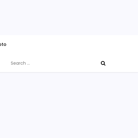
oto
Search
for: