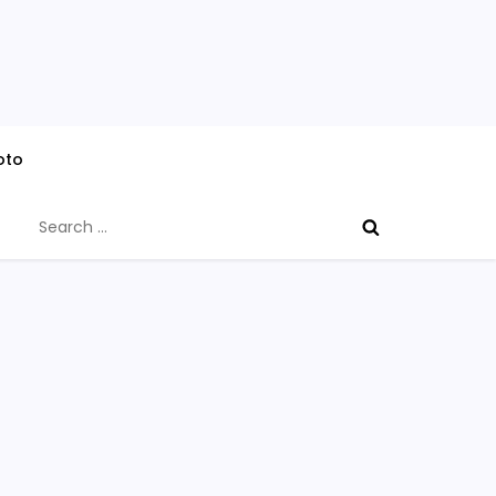
oto
Search
for: