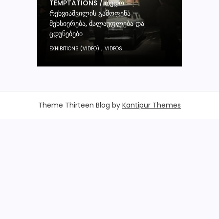
TEMPTATIONS / ᲗᲔᲓᲝ
ᲠᲔᲮᲕᲘᲐᲨᲕᲘᲚᲘᲡ ᲒᲐᲛᲝᲤᲔᲜᲐ —
ᲛᲔᲮᲡᲘᲔᲠᲔᲑᲐ, ᲫᲐᲚᲐᲣᲤᲚᲔᲑᲐ ᲓᲐ
ᲪᲓᲣᲜᲔᲑᲔᲑᲘ
,
EXHIBITIONS (VIDEO)
VIDEOS
Theme Thirteen Blog by
Kantipur Themes