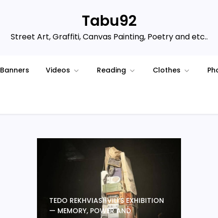
Tabu92
Street Art, Graffiti, Canvas Painting, Poetry and etc..
Banners
Videos
Reading
Clothes
Ph
TEDO REKHVIASHVILI’S EXHIBITION
— MEMORY, POWER AND