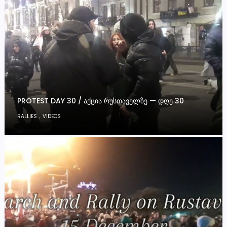
PROTEST DAY 30 / ᲐᲥᲪᲘᲐ ᲠᲣᲡᲗᲐᲕᲔᲚᲖᲔ — ᲓᲦᲔ 30
,
RALLIES
VIDEOS