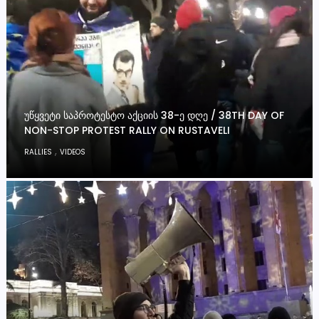
ᲣᲬᲧᲕᲔᲢᲘ ᲡᲐᲞᲠᲝᲢᲔᲡᲢᲝ ᲐᲥᲪᲘᲘᲡ 38-Ე ᲓᲦᲔ / 38TH DAY OF
NON-STOP PROTEST RALLY ON RUSTAVELI
,
RALLIES
VIDEOS