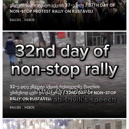
ᲣᲬᲧᲕᲔᲢᲘ ᲡᲐᲞᲠᲝᲢᲔᲡᲢᲝ ᲐᲥᲪᲘᲘᲡ 37-Ე ᲓᲦᲔ / 37TH DAY OF
NON-STOP PROTEST RALLY ON RUSTAVELI
,
RALLIES
VIDEOS
32-Ე ᲓᲦᲔ ᲣᲬᲧᲕᲔᲢᲘ ᲐᲥᲪᲘᲘᲡ ᲠᲣᲡᲗᲕᲔᲚᲖᲔ (ᲮᲐᲚᲮᲘᲡ
ᲣᲛᲘᲖᲔᲖᲝᲓ ᲪᲔᲛᲐ ᲓᲐ ᲓᲐᲭᲔᲠᲐ) / 32ND DAY OF NON-STOP
RALLY ON RUSTAVELI
,
RALLIES
VIDEOS