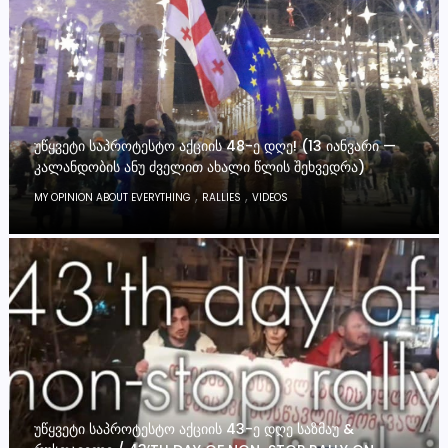
ᲣᲬᲧᲕᲔᲢᲘ ᲡᲐᲞᲠᲝᲢᲔᲡᲢᲝ ᲐᲥᲪᲘᲘᲡ 48-Ე ᲓᲦᲔ! (13 ᲘᲐᲜᲕᲐᲠᲘ —
ᲙᲐᲚᲐᲜᲓᲝᲑᲘᲡ ᲐᲜᲣ ᲫᲕᲔᲚᲘᲗ ᲐᲮᲐᲚᲘ ᲬᲚᲘᲡ ᲨᲔᲮᲕᲔᲓᲠᲐ)
,
,
MY OPINION ABOUT EVERYTHING
RALLIES
VIDEOS
ᲣᲬᲧᲕᲔᲢᲘ ᲡᲐᲞᲠᲝᲢᲔᲡᲢᲝ ᲐᲥᲪᲘᲘᲡ 43-Ე ᲓᲦᲔ ᲡᲐᲖᲛᲐᲣ &