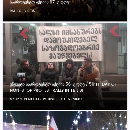
ᲡᲐᲞᲠᲝᲢᲔᲡᲢᲝ ᲐᲥᲪᲘᲘᲡ 67-Ე ᲓᲦᲔ
,
RALLIES
VIDEOS
ᲣᲬᲧᲕᲔᲢᲘ ᲡᲐᲞᲠᲝᲢᲔᲡᲢᲝ ᲐᲥᲪᲘᲘᲡ 56-Ე ᲓᲦᲔ / 56’TH DAY OF
NON-STOP PROTEST RALLY IN TBILISI
,
,
MY OPINION ABOUT EVERYTHING
RALLIES
VIDEOS