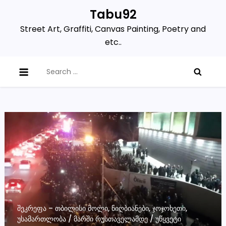
Skip
Tabu92
to
Street Art, Graffiti, Canvas Painting, Poetry and
content
etc..
Search
for:
ᲨᲔᲙᲠᲔᲤᲐ – ᲗᲑᲘᲚᲘᲡᲘ ᲛᲝᲚᲘ, ᲜᲘᲦᲑᲘᲐᲜᲔᲑᲘ, ᲯᲝᲯᲝᲮᲔᲗᲘ,
ᲣᲡᲐᲛᲐᲠᲗᲚᲝᲑᲐ / ᲛᲐᲠᲨᲘ ᲠᲣᲡᲗᲐᲕᲔᲚᲐᲛᲓᲔ / ᲣᲬᲧᲕᲔᲢᲘ