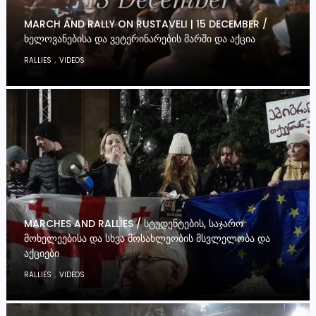
MARCH AND RALLY ON RUSTAVELI | 15 DECEMBER /
ᲮᲔᲚᲝᲕᲐᲜᲔᲑᲘᲡᲐ ᲓᲐ ᲕᲔᲢᲔᲠᲘᲜᲐᲠᲔᲑᲘᲡ ᲛᲐᲠᲨᲘ ᲓᲐ ᲐᲥᲪᲘᲐ
,
RALLIES
VIDEOS
MARCHES AND RALLIES / ᲡᲢᲣᲓᲔᲜᲢᲔᲑᲘᲡ, ᲡᲐᲯᲐᲠᲝ
ᲛᲝᲮᲔᲚᲔᲔᲑᲘᲡᲐ ᲓᲐ ᲡᲮᲕᲐ ᲛᲝᲡᲐᲮᲚᲔᲝᲑᲘᲡ ᲛᲡᲕᲚᲔᲚᲝᲑᲐ ᲓᲐ
ᲐᲥᲪᲘᲔᲑᲘ
,
RALLIES
VIDEOS