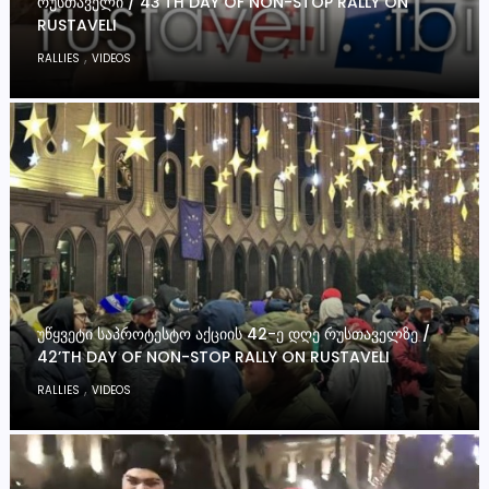
ᲠᲣᲡᲗᲐᲕᲔᲚᲘ / 43’TH DAY OF NON-STOP RALLY ON
RUSTAVELI
,
RALLIES
VIDEOS
ᲣᲬᲧᲕᲔᲢᲘ ᲡᲐᲞᲠᲝᲢᲔᲡᲢᲝ ᲐᲥᲪᲘᲘᲡ 42-Ე ᲓᲦᲔ ᲠᲣᲡᲗᲐᲕᲔᲚᲖᲔ /
42’TH DAY OF NON-STOP RALLY ON RUSTAVELI
,
RALLIES
VIDEOS