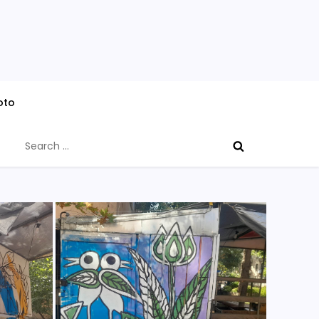
oto
Search
for: