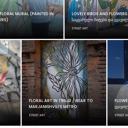
FLORAL MURAL (PAINTED IN
LOVELY BIRDS AND FLOWERS
URS)
ᲡᲐᲧᲕᲐᲠᲔᲚᲘ ᲩᲘᲢᲔᲑᲘ ᲓᲐ ᲧᲕᲐᲕᲘ
STREET ART
ᲓᲐ
FLORAL ART IN TBILISI / NEAR TO
FLOWE
MARJANISHVILI’S METRO
ᲧᲕᲐᲕᲘ
STREET ART
STREET A