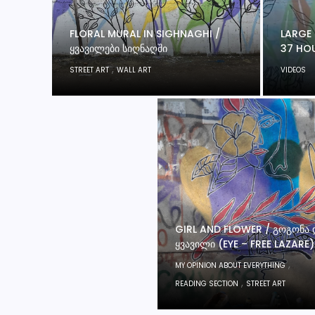
FLORAL MURAL IN SIGHNAGHI /
LARGE 
ᲧᲕᲐᲕᲘᲚᲔᲑᲘ ᲡᲘᲦᲜᲐᲦᲨᲘ
37 HO
,
STREET ART
WALL ART
VIDEOS
GIRL AND FLOWER / ᲒᲝᲒᲝᲜᲐ 
ᲧᲕᲐᲕᲘᲚᲘ (EYE – FREE LAZARE)
,
MY OPINION ABOUT EVERYTHING
,
READING SECTION
STREET ART