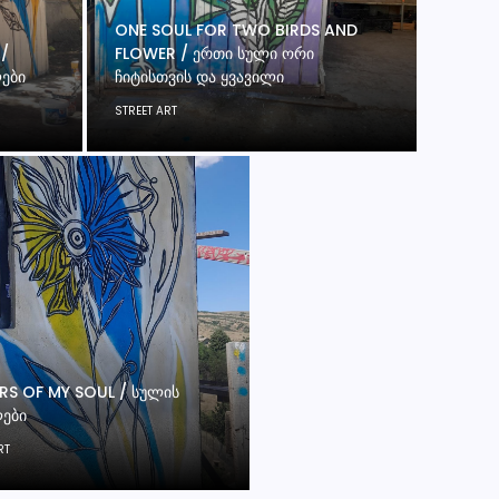
ONE SOUL FOR TWO BIRDS AND
 /
FLOWER / ᲔᲠᲗᲘ ᲡᲣᲚᲘ ᲝᲠᲘ
ᲚᲔᲑᲘ
ᲩᲘᲢᲘᲡᲗᲕᲘᲡ ᲓᲐ ᲧᲕᲐᲕᲘᲚᲘ
STREET ART
RS OF MY SOUL / ᲡᲣᲚᲘᲡ
ᲚᲔᲑᲘ
RT