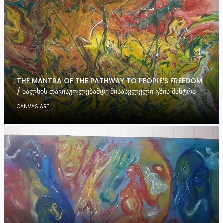
THE MANTRA OF THE PATHWAY TO PEOPLE’S FREEDOM
/ ᲮᲐᲚᲮᲘᲡ ᲗᲐᲕᲘᲡᲣᲤᲚᲔᲑᲐᲛᲓᲔ ᲛᲘᲡᲐᲡᲕᲚᲔᲚᲘ ᲒᲖᲘᲡ ᲛᲐᲜᲢᲠᲐ
CANVAS ART