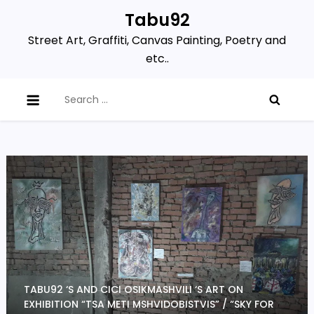
Skip
Tabu92
to
Street Art, Graffiti, Canvas Painting, Poetry and
content
etc..
Search
for:
TABU92 ‘S AND CICI OSIKMASHVILI ‘S ART ON
EXHIBITION “TSA METI MSHVIDOBISTVIS” / “SKY FOR