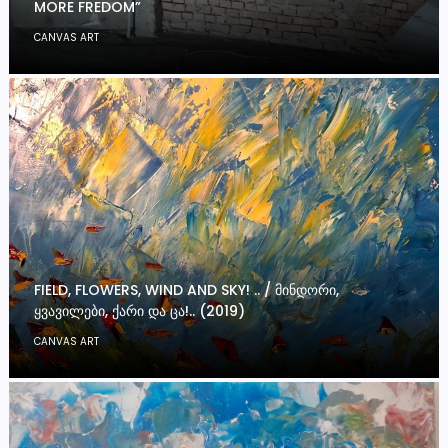
MORE FREDOM”
CANVAS ART
FIELD, FLOWERS, WIND AND SKY! .. / ᲛᲘᲜᲓᲝᲠᲘ,
ᲧᲕᲐᲕᲘᲚᲔᲑᲘ, ᲥᲐᲠᲘ ᲓᲐ ᲪᲐ!.. (2019)
CANVAS ART