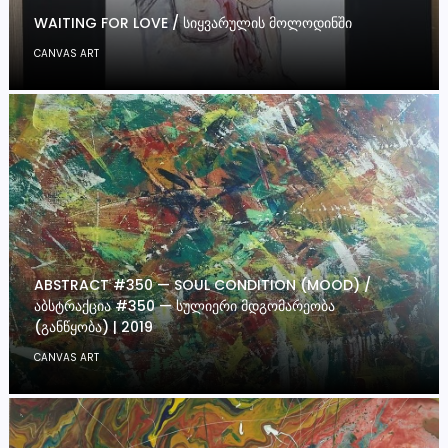
WAITING FOR LOVE / ᲡᲘᲧᲕᲐᲠᲣᲚᲘᲡ ᲛᲝᲚᲝᲓᲘᲜᲨᲘ
CANVAS ART
ABSTRACT #350 — SOUL CONDITION (MOOD) /
ᲐᲑᲡᲢᲠᲐᲥᲪᲘᲐ #350 — ᲡᲣᲚᲘᲔᲠᲘ ᲛᲓᲒᲝᲛᲐᲠᲔᲝᲑᲐ
(ᲒᲐᲜᲬᲧᲝᲑᲐ) | 2019
CANVAS ART