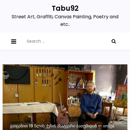
Skip
Tabu92
to
Street Art, Graffiti, Canvas Painting, Poetry and
content
etc..
Search
for:
ᲒᲐᲘᲪᲐᲜᲘᲗ 19 ᲬᲚᲘᲡ ᲥᲣᲩᲘᲡ ᲛᲮᲐᲢᲕᲐᲠᲘ ᲑᲐᲗᲣᲛᲘᲓᲐᲜ — ᲘᲝᲡᲔᲑ