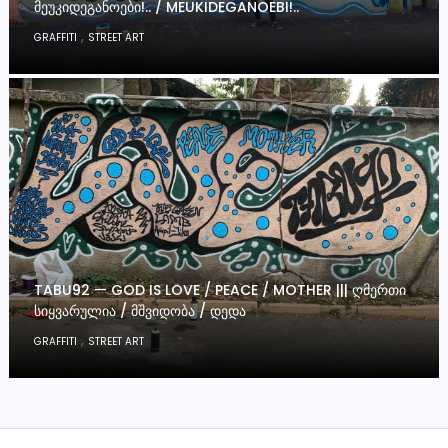
ᲛᲔᲣᲙᲘᲓᲔᲒᲐᲜᲝᲔᲑᲘ!.. / MEUKIDEGANOEBI!..
,
GRAFFITI
STREET ART
TABU92 — GOD IS LOVE / PEACE / MOTHER ||| ᲦᲛᲔᲠᲗᲘ
ᲡᲘᲧᲕᲐᲠᲣᲚᲘᲐ / ᲛᲨᲕᲘᲓᲝᲑᲐ / ᲓᲔᲓᲐ
,
GRAFFITI
STREET ART