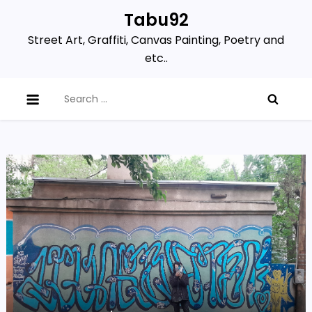
Skip
Tabu92
to
Street Art, Graffiti, Canvas Painting, Poetry and
content
etc..
Search
for: