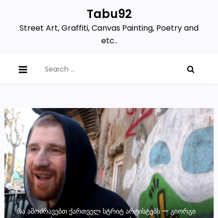
Skip
Tabu92
to
Street Art, Graffiti, Canvas Painting, Poetry and
content
etc..
Search
for:
ᲠᲐ ᲐᲛᲝᲫᲠᲐᲕᲔᲑᲗ ᲥᲐᲠᲗᲕᲔᲚ ᲡᲢᲠᲘᲢ ᲐᲠᲢᲘᲡᲢᲔᲑᲡ — ᲒᲘᲝᲠᲒᲘ