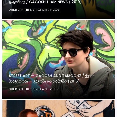
ᲒᲐᲒᲝᲨᲘᲫᲔ / GAGOSH (JAM NEWS / 2019)
,
OTHER GRAFFITI & STREET ART
VIDEOS
STREET ART — GAGOSH AND TAMOONZ / ᲥᲣᲩᲘᲡ
ᲛᲮᲐᲢᲕᲠᲝᲑᲐ — ᲒᲐᲒᲝᲨᲐ ᲓᲐ ᲗᲐᲛᲣᲜᲖᲘ (2016)
,
OTHER GRAFFITI & STREET ART
VIDEOS