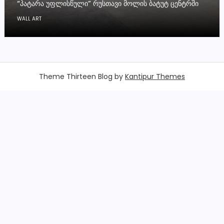
“ᲞᲐᲢᲐᲠᲐ ᲣᲤᲚᲘᲡᲬᲣᲚᲘ” ᲠᲣᲡᲗᲐᲕᲘ ᲛᲝᲚᲘᲡ ᲑᲐᲢᲣᲢ ᲪᲔᲜᲢᲠᲨᲘ
WALL ART
Theme Thirteen Blog by
Kantipur Themes