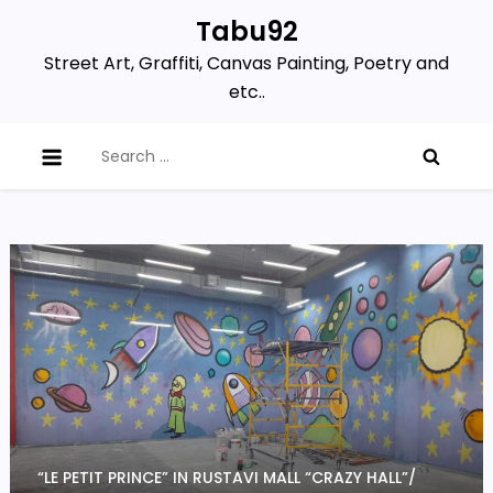
Skip
Tabu92
to
Street Art, Graffiti, Canvas Painting, Poetry and
content
etc..
Search
for:
“LE PETIT PRINCE” IN RUSTAVI MALL “CRAZY HALL”/