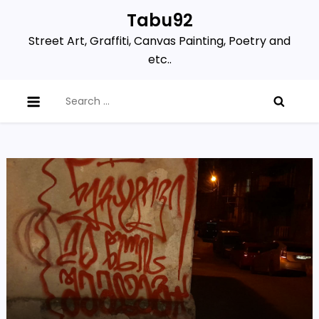
Skip
Tabu92
to
Street Art, Graffiti, Canvas Painting, Poetry and
content
etc..
Search
for: