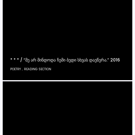
* * * / “ᲛᲔ ᲐᲠ ᲛᲘᲜᲓᲝᲓᲐ ᲩᲔᲛᲘ ᲑᲔᲓᲘ ᲡᲮᲕᲐᲡ ᲓᲐᲔᲬᲔᲠᲐ.” 2016
,
POETRY
READING SECTION