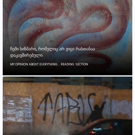
ᲩᲔᲛᲘ ᲡᲘᲖᲛᲐᲠᲘ, ᲠᲝᲛᲔᲚᲘᲪ ᲐᲠ ᲕᲘᲪᲘ ᲠᲐᲡᲗᲐᲜᲐᲐ
ᲓᲐᲙᲐᲕᲨᲘᲠᲔᲑᲣᲚᲘ
,
MY OPINION ABOUT EVERYTHING
READING SECTION