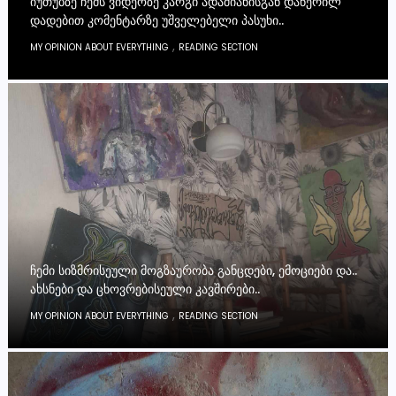
ᲘᲣᲗᲣᲑᲖᲔ ᲩᲔᲛᲡ ᲕᲘᲓᲔᲝᲖᲔ ᲙᲐᲠᲒᲘ ᲐᲓᲐᲛᲘᲐᲜᲘᲡᲒᲐᲜ ᲓᲐᲬᲔᲠᲘᲚ
ᲓᲐᲓᲔᲑᲘᲗ ᲙᲝᲛᲔᲜᲢᲐᲠᲖᲔ ᲣᲨᲕᲔᲚᲔᲑᲔᲚᲘ ᲞᲐᲡᲣᲮᲘ..
,
MY OPINION ABOUT EVERYTHING
READING SECTION
ᲩᲔᲛᲘ ᲡᲘᲖᲛᲠᲘᲡᲔᲣᲚᲘ ᲛᲝᲒᲖᲐᲣᲠᲝᲑᲐ ᲒᲐᲜᲪᲓᲔᲑᲘ, ᲔᲛᲝᲪᲘᲔᲑᲘ ᲓᲐ..
ᲐᲮᲡᲜᲔᲑᲘ ᲓᲐ ᲪᲮᲝᲕᲠᲔᲑᲘᲡᲔᲣᲚᲘ ᲙᲐᲕᲨᲘᲠᲔᲑᲘ..
,
MY OPINION ABOUT EVERYTHING
READING SECTION