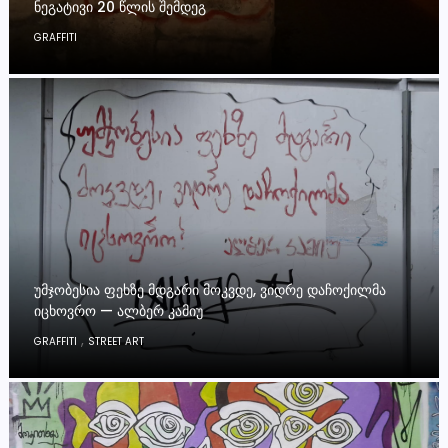
ᲜᲔᲒᲐᲢᲘᲕᲘ 20 ᲬᲚᲘᲡ ᲨᲔᲛᲓᲔᲒ
GRAFFITI
ᲣᲛᲯᲝᲑᲔᲡᲘᲐ ᲤᲔᲮᲖᲔ ᲛᲓᲒᲐᲠᲘ ᲛᲝᲙᲕᲓᲔ, ᲕᲘᲓᲠᲔ ᲓᲐᲩᲝᲥᲘᲚᲛᲐ
ᲘᲪᲮᲝᲕᲠᲝ — ᲐᲚᲑᲔᲠ ᲙᲐᲛᲘᲣ
,
GRAFFITI
STREET ART