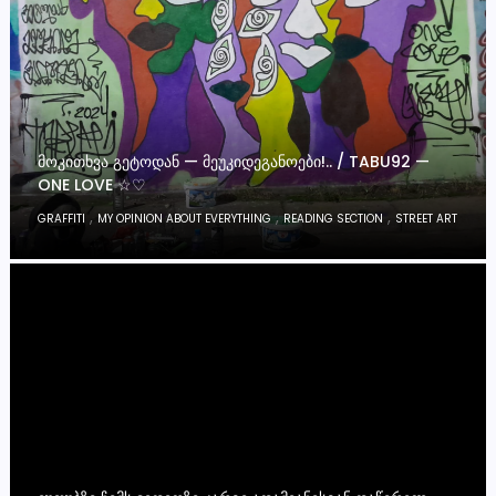
ᲛᲝᲙᲘᲗᲮᲕᲐ ᲒᲔᲢᲝᲓᲐᲜ — ᲛᲔᲣᲙᲘᲓᲔᲒᲐᲜᲝᲔᲑᲘ!.. / TABU92 —
ONE LOVE ☆♡
,
,
,
GRAFFITI
MY OPINION ABOUT EVERYTHING
READING SECTION
STREET ART