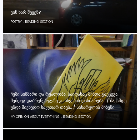
ᲕᲘᲜ ᲮᲐᲠ ᲨᲔᲔᲔᲜ?
,
POETRY
READING SECTION
ᲩᲔᲛᲘ ᲡᲘᲖᲛᲐᲠᲘ ᲓᲐ ᲠᲔᲐᲚᲝᲑᲐ, ᲡᲐᲘᲓᲐᲜᲐᲪ ᲛᲘᲜᲓᲐ ᲒᲐᲥᲪᲔᲕᲐ,
ᲨᲔᲛᲓᲔᲒ ᲓᲐᲑᲠᲣᲜᲔᲑᲣᲚᲖᲔ ᲙᲘ ᲡᲮᲕᲔᲑᲘᲡ ᲓᲐᲮᲛᲐᲠᲔᲑᲐ.. / ᲛᲐᲥᲐᲛᲓᲔ
ᲣᲜᲓᲐ ᲛᲘᲕᲮᲔᲓᲝ ᲡᲐᲙᲣᲗᲐᲠ ᲗᲐᲕᲡ.. / ᲡᲘᲮᲐᲠᲣᲚᲘᲡ ᲛᲘᲖᲔᲖᲘ
,
MY OPINION ABOUT EVERYTHING
READING SECTION