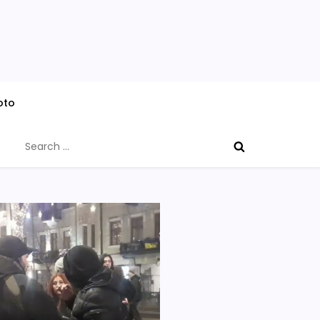
oto
Search
for: