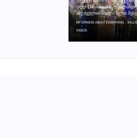
ᲣᲬᲧᲕᲔᲢᲘ ᲡᲐᲞᲠᲝᲢᲔᲡᲢᲝ ᲐᲥᲪᲘᲘᲡ 
ᲓᲦᲔ! (13 ᲘᲐᲜᲕᲐᲠᲘ — ᲙᲐᲚᲐᲜᲓ
ᲐᲜᲣ ᲫᲕᲔᲚᲘᲗ ᲐᲮᲐᲚᲘ ᲬᲚᲘᲡ ᲨᲔᲮ
,
MY OPINION ABOUT EVERYTHING
RALLI
VIDEOS