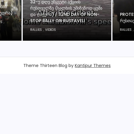
48-Ე
32-Ე ᲓᲦᲔ ᲣᲬᲧᲕᲔᲢᲘ ᲐᲥᲪᲘᲘᲡ
ᲝᲑᲘᲡ
ᲠᲣᲡᲗᲕᲔᲚᲖᲔ (ᲮᲐᲚᲮᲘᲡ ᲣᲛᲘᲖᲔᲖᲝᲓ ᲪᲔᲛᲐ
ᲕᲔᲓᲠᲐ)
ᲓᲐ ᲓᲐᲭᲔᲠᲐ) / 32ND DAY OF NON-
PROTES
STOP RALLY ON RUSTAVELI
ᲠᲣᲡᲗᲐ
,
ES
,
RALLIES
VIDEOS
RALLIES
Theme Thirteen Blog by
Kantipur Themes