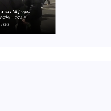
T DAY 30 / ᲐᲥᲪᲘᲐ
ᲕᲔᲚᲖᲔ — ᲓᲦᲔ 30
,
VIDEOS