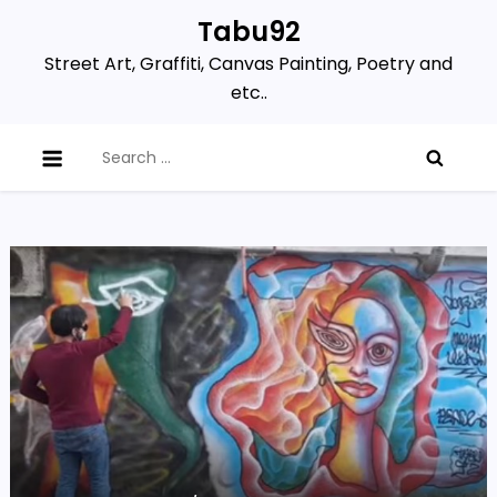
Skip
Tabu92
to
Street Art, Graffiti, Canvas Painting, Poetry and
content
etc..
Search
for: