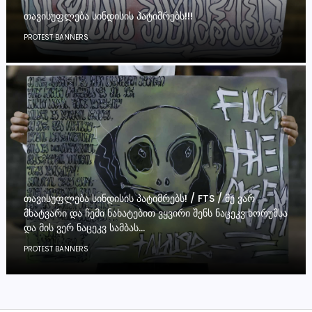
ᲗᲐᲕᲘᲡᲣᲤᲚᲔᲑᲐ ᲡᲘᲜᲓᲘᲡᲘᲡ ᲞᲐᲢᲘᲛᲠᲔᲑᲡ!!!
PROTEST BANNERS
ᲗᲐᲕᲘᲡᲣᲤᲚᲔᲑᲐ ᲡᲘᲜᲓᲘᲡᲘᲡ ᲞᲐᲢᲘᲛᲠᲔᲑᲡ! / FTS / ᲛᲔ ᲕᲐᲠ
ᲛᲮᲐᲢᲕᲐᲠᲘ ᲓᲐ ᲩᲔᲛᲘ ᲜᲐᲮᲐᲢᲔᲑᲘᲗ ᲕᲧᲕᲘᲠᲘ ᲨᲔᲜᲡ ᲜᲐᲪᲔᲙᲕ ᲮᲝᲠᲣᲛᲡᲐ
ᲓᲐ ᲛᲘᲡ ᲕᲔᲠ ᲜᲐᲪᲔᲙᲕ ᲡᲐᲛᲑᲐᲡ…
PROTEST BANNERS