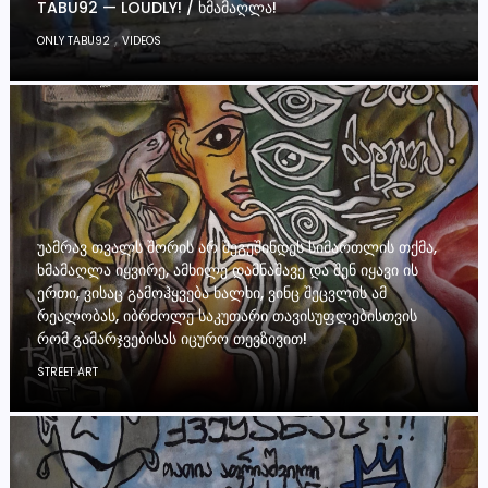
TABU92 — LOUDLY! / ᲮᲛᲐᲛᲐᲦᲚᲐ!
,
ONLY TABU92
VIDEOS
ᲣᲐᲛᲠᲐᲕ ᲗᲕᲐᲚᲡ ᲨᲝᲠᲘᲡ ᲐᲠ ᲨᲔᲒᲔᲨᲘᲜᲓᲔᲡ ᲡᲘᲛᲐᲠᲗᲚᲘᲡ ᲗᲥᲛᲐ,
ᲮᲛᲐᲛᲐᲦᲚᲐ ᲘᲧᲕᲘᲠᲔ, ᲐᲛᲮᲘᲚᲔ ᲓᲐᲛᲜᲐᲨᲐᲕᲔ ᲓᲐ ᲨᲔᲜ ᲘᲧᲐᲕᲘ ᲘᲡ
ᲔᲠᲗᲘ, ᲕᲘᲡᲐᲪ ᲒᲐᲛᲝᲰᲧᲕᲔᲑᲐ ᲮᲐᲚᲮᲘ, ᲕᲘᲜᲪ ᲨᲔᲪᲕᲚᲘᲡ ᲐᲛ
ᲠᲔᲐᲚᲝᲑᲐᲡ, ᲘᲑᲠᲫᲝᲚᲔ ᲡᲐᲙᲣᲗᲐᲠᲘ ᲗᲐᲕᲘᲡᲣᲤᲚᲔᲑᲘᲡᲗᲕᲘᲡ
ᲠᲝᲛ ᲒᲐᲛᲐᲠᲯᲕᲔᲑᲘᲡᲐᲡ ᲘᲪᲣᲠᲝ ᲗᲔᲕᲖᲘᲕᲘᲗ!
STREET ART