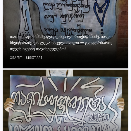
ᲗᲐᲗᲘᲐ ᲐᲤᲠᲘᲐᲛᲐᲨᲕᲘᲚᲘ, ᲚᲘᲙᲐ ᲚᲝᲠᲗᲥᲘᲤᲐᲜᲘᲫᲔ, ᲗᲝᲙᲝ
ᲡᲮᲕᲘᲢᲐᲠᲐᲫᲔ ᲓᲐ ᲚᲣᲙᲐ ᲜᲐᲪᲕᲚᲘᲨᲕᲘᲚᲘ — ᲒᲕᲘᲧᲕᲐᲠᲮᲐᲠᲗ,
ᲗᲥᲕᲔᲜ ᲩᲕᲔᲜᲖᲔ ᲗᲐᲕᲘᲡᲣᲤᲚᲔᲑᲝ!
,
GRAFFITI
STREET ART