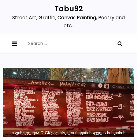
Skip
Tabu92
to
Street Art, Graffiti, Canvas Painting, Poetry and
content
etc..
Search
for:
ᲗᲐᲕᲘᲡᲣᲤᲚᲔᲑᲐ DICKᲢᲐᲢᲝᲠᲣᲚᲘ ᲠᲔᲟᲘᲛᲘᲡ ᲧᲕᲔᲚᲐ ᲡᲘᲜᲓᲘᲡᲘᲡ