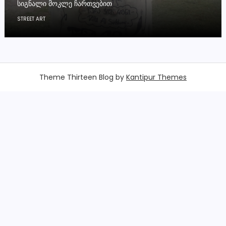
ᲡᲘᲒᲜᲐᲚᲘ ᲛᲝᲙᲚᲔ ᲩᲐᲠᲗᲕᲔᲑᲘᲗ
STREET ART
Theme Thirteen Blog by
Kantipur Themes