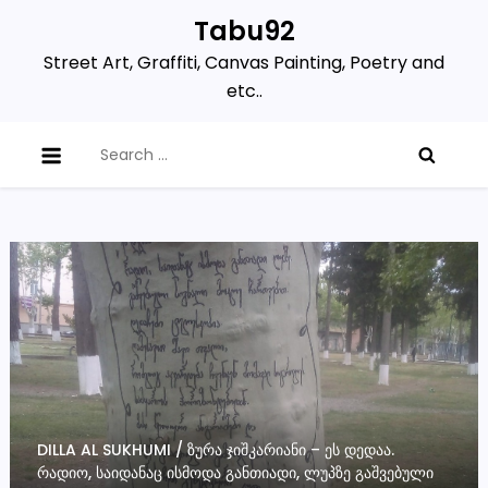
Skip
Tabu92
to
Street Art, Graffiti, Canvas Painting, Poetry and
content
etc..
Search
for:
DILLA AL SUKHUMI / ᲖᲣᲠᲐ ᲯᲘᲨᲙᲐᲠᲘᲐᲜᲘ – ᲔᲡ ᲓᲔᲓᲐᲐ.
ᲠᲐᲓᲘᲝ, ᲡᲐᲘᲓᲐᲜᲐᲪ ᲘᲡᲛᲝᲓᲐ ᲒᲐᲜᲗᲘᲐᲓᲘ, ᲚᲣᲞᲖᲔ ᲒᲐᲨᲕᲔᲑᲣᲚᲘ