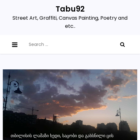
Skip
Tabu92
to
Street Art, Graffiti, Canvas Painting, Poetry and
content
etc..
Search
for:
ᲗᲑᲘᲚᲘᲡᲘᲡ ᲚᲐᲛᲐᲖᲘ ᲮᲔᲓᲘ, ᲡᲐᲪᲝᲑᲘ ᲓᲐ ᲒᲐᲮᲡᲜᲘᲚᲘ ᲪᲘᲡ