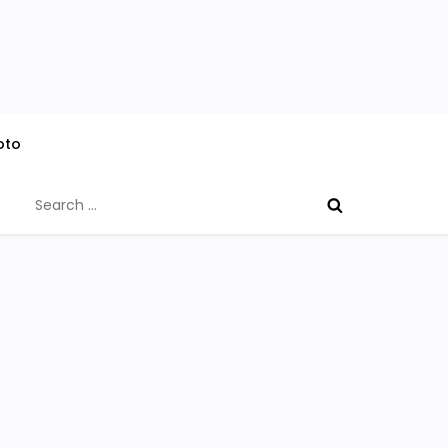
oto
Search
for: