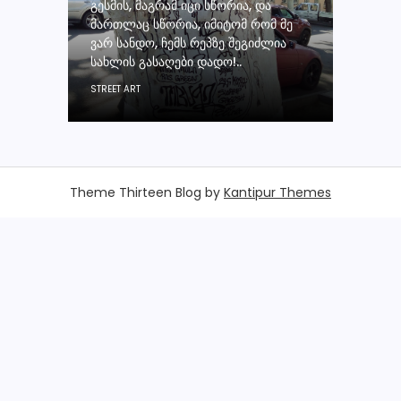
ᲒᲔᲡᲛᲘᲡ, ᲛᲐᲒᲠᲐᲛ ᲘᲪᲘ ᲡᲬᲝᲠᲘᲐ, ᲓᲐ
ᲛᲐᲠᲗᲚᲐᲪ ᲡᲬᲝᲠᲘᲐ, ᲘᲛᲘᲢᲝᲛ ᲠᲝᲛ ᲛᲔ
ᲕᲐᲠ ᲡᲐᲜᲓᲝ, ᲩᲔᲛᲡ ᲠᲔᲞᲖᲔ ᲨᲔᲒᲘᲫᲚᲘᲐ
ᲡᲐᲮᲚᲘᲡ ᲒᲐᲡᲐᲦᲔᲑᲘ ᲓᲐᲓᲝ!..
STREET ART
Theme Thirteen Blog by
Kantipur Themes