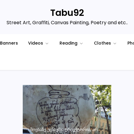
Tabu92
Street Art, Graffiti, Canvas Painting, Poetry and etc..
Banners
Videos
Reading
Clothes
Ph
ᲛᲝᲕᲮᲐᲖᲔ ᲣᲪᲜᲐᲣᲠᲘ ᲢᲠᲐᲔᲥᲢᲝᲠᲘᲐ, ᲐᲠ