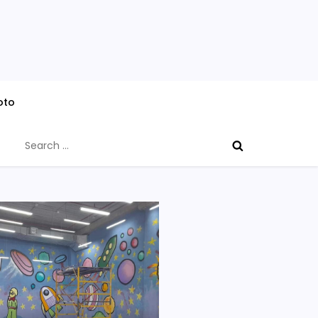
oto
Search
for: