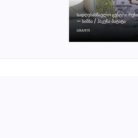
ᲡᲐᲓᲦᲔᲡᲐᲡᲬᲐᲣᲚᲝ ᲪᲔᲜᲢᲠᲘ ᲠᲣᲡ
— ᲡᲘᲛᲑᲐ / ᲰᲐᲙᲣᲜᲐ ᲛᲐᲢᲐᲢᲐ
GRAFFITI