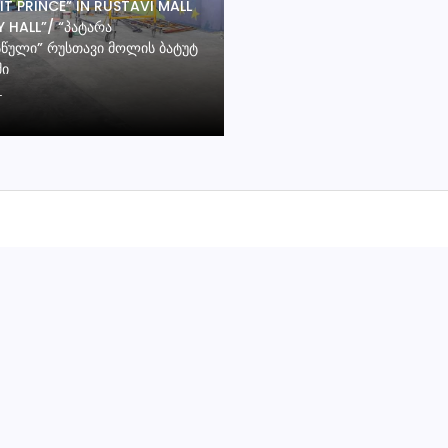
TIT PRINCE” IN RUSTAVI MALL
 HALL”/ “ᲞᲐᲢᲐᲠᲐ
ᲬᲣᲚᲘ” ᲠᲣᲡᲗᲐᲕᲘ ᲛᲝᲚᲘᲡ ᲑᲐᲢᲣᲢ
ᲨᲘ
T