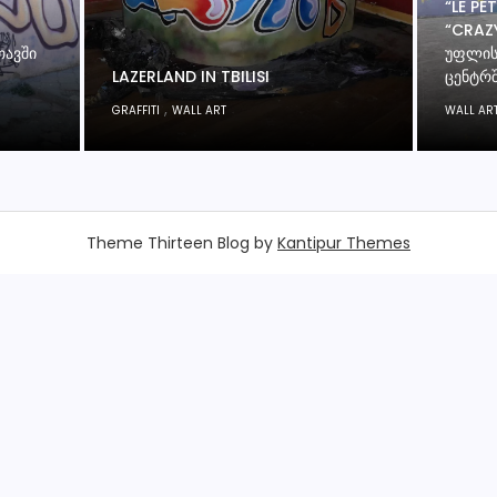
“LE PE
“CRAZY
ᲗᲐᲕᲨᲘ
ᲣᲤᲚᲘᲡ
LAZERLAND IN TBILISI
ᲪᲔᲜᲢᲠ
,
GRAFFITI
WALL ART
WALL AR
Theme Thirteen Blog by
Kantipur Themes