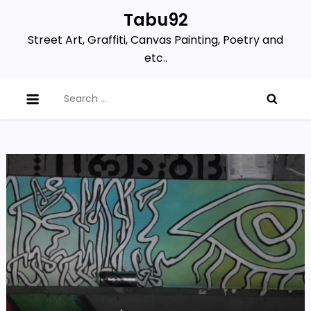
Skip
Tabu92
to
Street Art, Graffiti, Canvas Painting, Poetry and
content
etc..
Search
for: