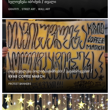
ᲮᲔᲚᲝᲕᲜᲔᲑᲐ ᲘᲑᲠᲫᲕᲘᲡ / ᲗᲕᲐᲚᲘ
,
,
GRAFFITI
STREET ART
WALL ART
ᲗᲐᲕᲘᲡᲣᲤᲚᲔᲑᲐ ᲞᲝᲚᲘᲢᲞᲐᲢᲘᲛᲠᲔᲑᲡ! / ᲒᲐᲕᲘᲛᲐᲠᲯᲕᲔᲑᲗ! /
KRAB COFFEE MARCH
PROTEST BANNERS