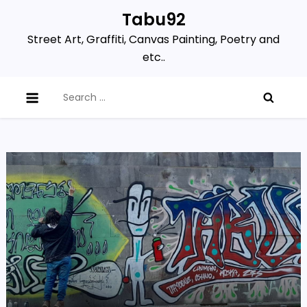
Skip
Tabu92
to
Street Art, Graffiti, Canvas Painting, Poetry and
content
etc..
Search
for: