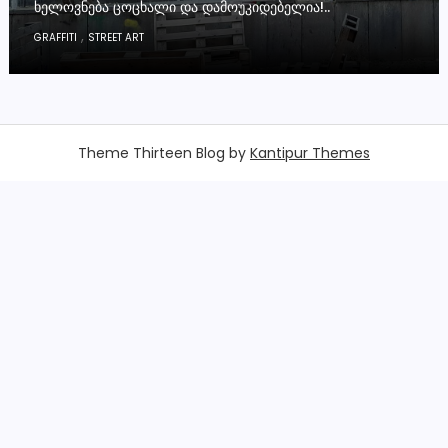
ᲮᲔᲚᲝᲕᲜᲔᲑᲐ ᲪᲝᲪᲮᲐᲚᲘ ᲓᲐ ᲓᲐᲛᲝᲣᲙᲘᲓᲔᲑᲔᲚᲘᲐ!..
,
GRAFFITI
STREET ART
Theme Thirteen Blog by
Kantipur Themes