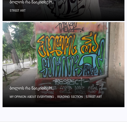
ᲑᲝᲚᲝᲡ ᲠᲐ ᲬᲐᲘᲙᲘᲗᲮᲔ?!..
STREET ART
ᲑᲝᲚᲝᲡ ᲠᲐ ᲬᲐᲘᲙᲘᲗᲮᲔ?!..
,
,
MY OPINION ABOUT EVERYTHING
READING SECTION
STREET ART