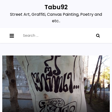
Skip
Tabu92
to
Street Art, Graffiti, Canvas Painting, Poetry and
content
etc..
Search
for: