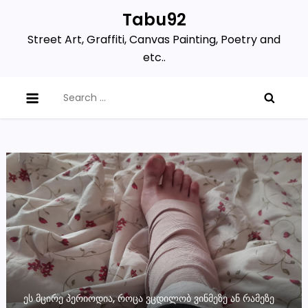
Skip
Tabu92
to
Street Art, Graffiti, Canvas Painting, Poetry and
content
etc..
Search
for:
ᲔᲡ ᲛᲪᲘᲠᲔ ᲞᲔᲠᲘᲝᲓᲘᲐ, ᲠᲝᲪᲐ ᲕᲪᲓᲘᲚᲝᲑ ᲕᲘᲜᲛᲔᲖᲔ ᲐᲜ ᲠᲐᲛᲔᲖᲔ