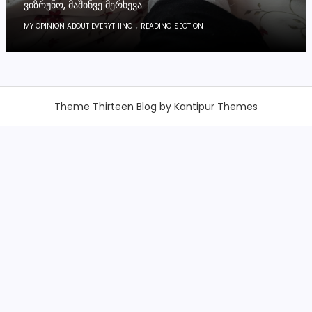
ᲕᲘᲖᲠᲣᲜᲝ, ᲛᲐᲨᲘᲜᲕᲔ ᲛᲔᲠᲮᲔᲕᲐ
,
MY OPINION ABOUT EVERYTHING
READING SECTION
Theme Thirteen Blog by
Kantipur Themes