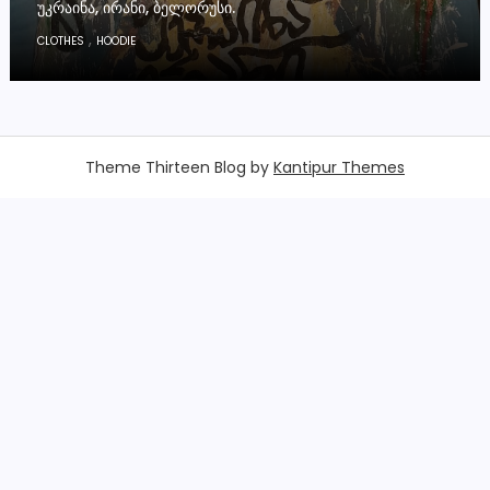
ᲣᲙᲠᲐᲘᲜᲐ, ᲘᲠᲐᲜᲘ, ᲑᲔᲚᲝᲠᲣᲡᲘ.
,
CLOTHES
HOODIE
Theme Thirteen Blog by
Kantipur Themes