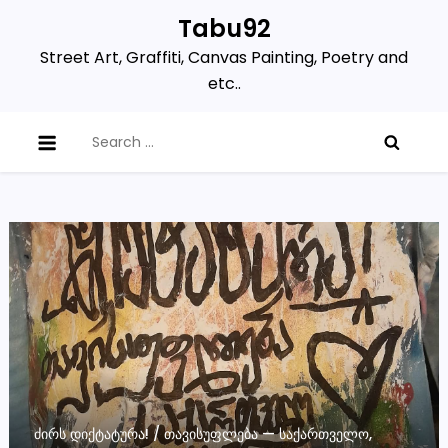
Skip
Tabu92
to
Street Art, Graffiti, Canvas Painting, Poetry and
content
etc..
Search
for:
ᲫᲘᲠᲡ ᲓᲘᲥᲢᲐᲢᲣᲠᲐ! / ᲗᲐᲕᲘᲡᲣᲤᲚᲔᲑᲐ — ᲡᲐᲥᲐᲠᲗᲕᲔᲚᲝ,