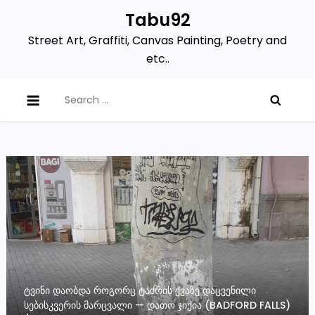
Skip
Tabu92
to
Street Art, Graffiti, Canvas Painting, Poetry and
content
etc..
Search
for:
ᲢᲕᲘᲜᲘ ᲓᲐᲝᲑᲓᲐ ᲠᲝᲒᲝᲠᲪ ᲢᲐᲫᲠᲘᲡ ᲥᲕᲐᲖᲔ ᲓᲐᲪᲕᲔᲜᲘᲚᲘ
ᲡᲔᲑᲘᲡᲙᲕᲔᲠᲘᲡ ᲛᲐᲠᲪᲕᲐᲚᲘ — ᲓᲐᲗᲝ ᲯᲘᲥᲘᲐ (BADFORD FALLS)