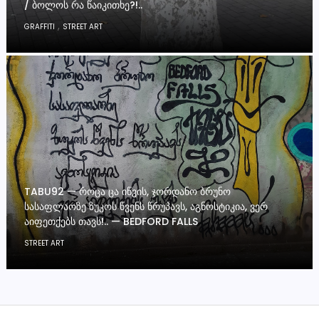
/ ᲑᲝᲚᲝᲡ ᲠᲐ ᲬᲐᲘᲙᲘᲗᲮᲔ?!..
,
GRAFFITI
STREET ART
TABU92 — ᲠᲝᲪᲐ ᲪᲐ ᲘᲬᲕᲘᲡ, ᲯᲝᲠᲓᲐᲜᲝ ᲑᲠᲣᲜᲝ
ᲡᲐᲡᲐᲤᲚᲐᲝᲖᲔ ᲖᲣᲙᲝᲡ ᲬᲕᲔᲜᲡ ᲬᲠᲣᲞᲐᲕᲡ, ᲐᲒᲜᲝᲡᲢᲘᲙᲘᲐ, ᲕᲔᲠ
ᲐᲘᲤᲔᲗᲥᲔᲑᲡ ᲗᲐᲕᲡ!.. — BEDFORD FALLS
STREET ART