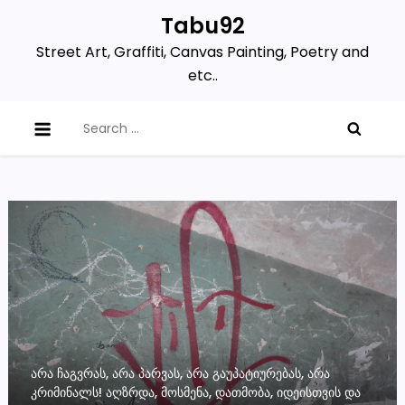
Skip
Tabu92
to
Street Art, Graffiti, Canvas Painting, Poetry and
content
etc..
Search
for:
ᲐᲠᲐ ᲩᲐᲒᲕᲠᲐᲡ, ᲐᲠᲐ ᲞᲐᲠᲕᲐᲡ, ᲐᲠᲐ ᲒᲐᲣᲞᲐᲢᲘᲣᲠᲔᲑᲐᲡ, ᲐᲠᲐ
ᲙᲠᲘᲛᲘᲜᲐᲚᲡ! ᲐᲦᲖᲠᲓᲐ, ᲛᲝᲡᲛᲔᲜᲐ, ᲓᲐᲗᲛᲝᲑᲐ, ᲘᲓᲔᲘᲡᲗᲕᲘᲡ ᲓᲐ