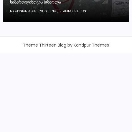
ᲡᲘᲛᲐᲠᲗᲚᲘᲡᲗᲕᲘᲡ ᲑᲠᲫᲝᲚᲐ
,
MY OPINION ABOUT EVERYTHING
READING SECTION
Theme Thirteen Blog by
Kantipur Themes