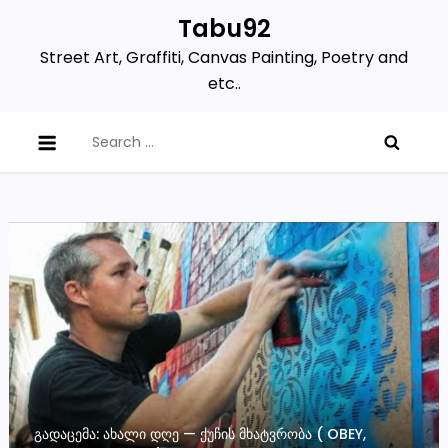
Skip
Tabu92
to
Street Art, Graffiti, Canvas Painting, Poetry and
content
etc..
Search
for:
ᲒᲐᲓᲐᲪᲔᲛᲐ: ᲐᲮᲐᲚᲘ ᲓᲦᲔ — ᲥᲣᲩᲘᲡ ᲛᲮᲐᲢᲕᲠᲝᲑᲐ ( OBEY,