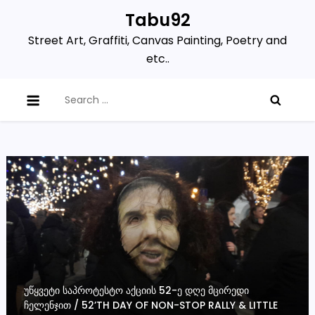
Skip
Tabu92
to
Street Art, Graffiti, Canvas Painting, Poetry and
content
etc..
Search
for:
ᲣᲬᲧᲕᲔᲢᲘ ᲡᲐᲞᲠᲝᲢᲔᲡᲢᲝ ᲐᲥᲪᲘᲘᲡ 52-Ე ᲓᲦᲔ ᲛᲪᲘᲠᲔᲓᲘ
ᲩᲔᲚᲔᲜᲯᲘᲗ / 52’TH DAY OF NON-STOP RALLY & LITTLE