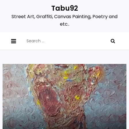
Skip
Tabu92
to
Street Art, Graffiti, Canvas Painting, Poetry and
content
etc..
Search
for: