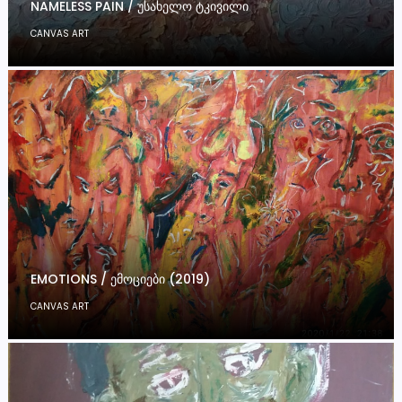
NAMELESS PAIN / ᲣᲡᲐᲮᲔᲚᲝ ᲢᲙᲘᲕᲘᲚᲘ
CANVAS ART
EMOTIONS / ᲔᲛᲝᲪᲘᲔᲑᲘ (2019)
CANVAS ART